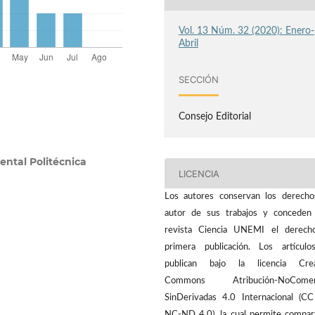
Vol. 13 Núm. 32 (2020): Enero-
Abril
SECCIÓN
Consejo Editorial
ental Politécnica
LICENCIA
Los autores conservan los derech
autor de sus trabajos y conceden
revista Ciencia UNEMI el derech
primera publicación. Los artícul
publican bajo la licencia Crea
Commons Atribución-NoComerc
SinDerivadas 4.0 Internacional (C
NC-ND 4.0), la cual permite compart