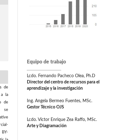
Equipo de trabajo
Lcdo. Fernando Pacheco Olea, Ph.D
Director del centro de recursos para el
os de
aprendizaje y la investigación
 a la
Ing. Angela Bermeo Fuentes, MSc.
o de
Gestor Técnico OJS
os se
tive
Lcdo. Víctor Enrique Zea Raffo, MSc.
ial-
Arte y Diagramación
C BY-
ir la