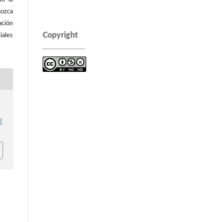
ozca
ación
Copyright
iales
2