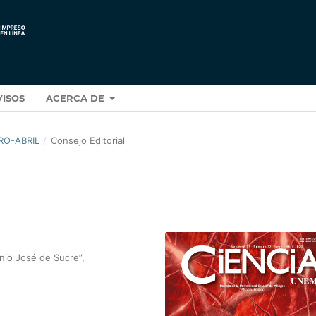
VISOS
ACERCA DE
RO-ABRIL
/
Consejo Editorial
nio José de Sucre”,