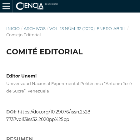
INICIO
/
ARCHIVOS
/
VOL. 13 NÚM. 32 (2020): ENERO-ABRIL
/
Consejo Editorial
COMITÉ EDITORIAL
Editor Unemi
Universidad Nacional Experimental Politécnica “Antonio José
de Sucre”, Venezuela
DOI:
https://doi.org/10.29076/issn.2528-
7737vol13iss32.2020pp%25pp
RESUMEN