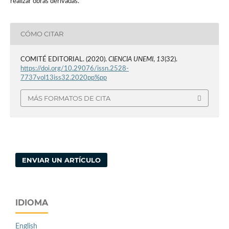
realizar obras derivadas.
CÓMO CITAR
COMITÉ EDITORIAL. (2020).
CIENCIA UNEMI
,
13
(32).
https://doi.org/10.29076/issn.2528-
7737vol13iss32.2020pp%pp
MÁS FORMATOS DE CITA
ENVIAR UN ARTÍCULO
IDIOMA
English