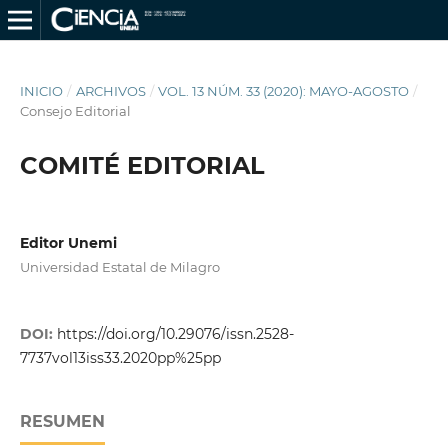
INICIO
/
ARCHIVOS
/
VOL. 13 NÚM. 33 (2020): MAYO-AGOSTO
/
Consejo Editorial
COMITÉ EDITORIAL
Editor Unemi
Universidad Estatal de Milagro
DOI:
https://doi.org/10.29076/issn.2528-
7737vol13iss33.2020pp%25pp
RESUMEN