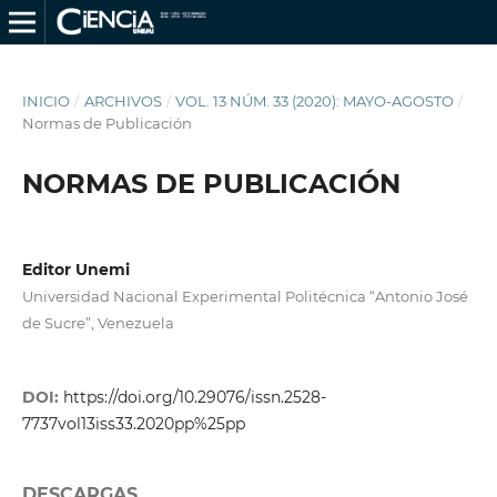
INICIO
/
ARCHIVOS
/
VOL. 13 NÚM. 33 (2020): MAYO-AGOSTO
/
Normas de Publicación
NORMAS DE PUBLICACIÓN
Editor Unemi
Universidad Nacional Experimental Politécnica “Antonio José
de Sucre”, Venezuela
DOI:
https://doi.org/10.29076/issn.2528-
7737vol13iss33.2020pp%25pp
DESCARGAS