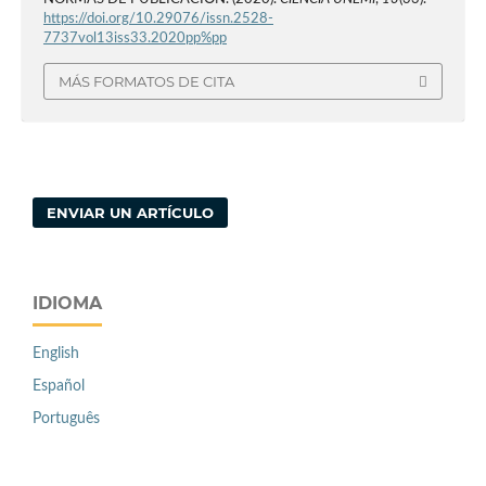
https://doi.org/10.29076/issn.2528-
7737vol13iss33.2020pp%pp
MÁS FORMATOS DE CITA
ENVIAR UN ARTÍCULO
IDIOMA
English
Español
Português