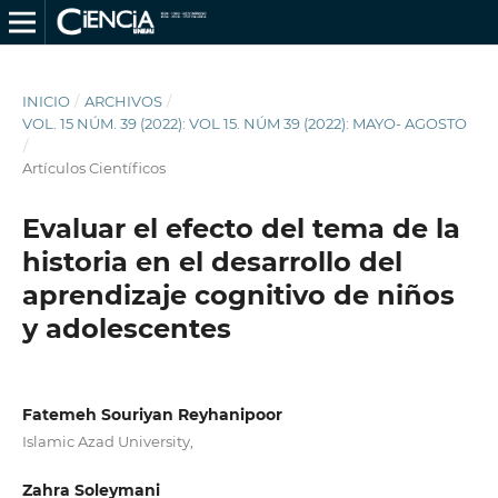
INICIO
/
ARCHIVOS
/
VOL. 15 NÚM. 39 (2022): VOL 15. NÚM 39 (2022): MAYO- AGOSTO
/
Artículos Científicos
Evaluar el efecto del tema de la
historia en el desarrollo del
aprendizaje cognitivo de niños
y adolescentes
Fatemeh Souriyan Reyhanipoor
Islamic Azad University,
Zahra Soleymani