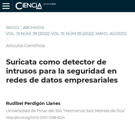
INICIO
/
ARCHIVOS
/
VOL. 15 NÚM. 39 (2022): VOL 15. NÚM 39 (2022): MAYO- AGOSTO
/
Artículos Científicos
Suricata como detector de
intrusos para la seguridad en
redes de datos empresariales
Rudibel Perdigón Llanes
Universidad de Pinar del Río “Hermanos Saíz Montes de Oca”
https://orcid.org/0000-0001-7288-6224