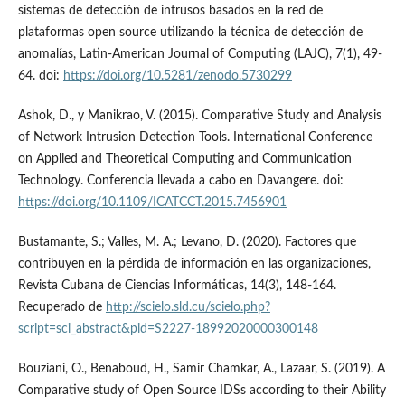
sistemas de detección de intrusos basados en la red de
plataformas open source utilizando la técnica de detección de
anomalías, Latin-American Journal of Computing (LAJC), 7(1), 49-
64. doi:
https://doi.org/10.5281/zenodo.5730299
Ashok, D., y Manikrao, V. (2015). Comparative Study and Analysis
of Network Intrusion Detection Tools. International Conference
on Applied and Theoretical Computing and Communication
Technology. Conferencia llevada a cabo en Davangere. doi:
https://doi.org/10.1109/ICATCCT.2015.7456901
Bustamante, S.; Valles, M. A.; Levano, D. (2020). Factores que
contribuyen en la pérdida de información en las organizaciones,
Revista Cubana de Ciencias Informáticas, 14(3), 148-164.
Recuperado de
http://scielo.sld.cu/scielo.php?
script=sci_abstract&pid=S2227-18992020000300148
Bouziani, O., Benaboud, H., Samir Chamkar, A., Lazaar, S. (2019). A
Comparative study of Open Source IDSs according to their Ability