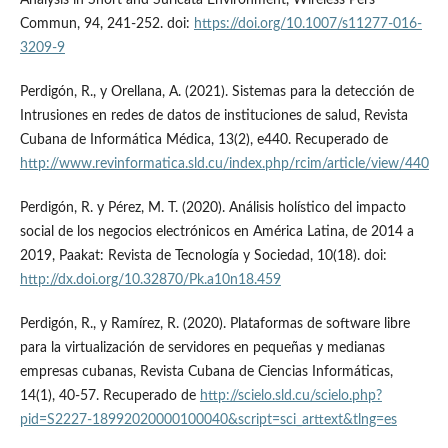
Analysis in Snort and Suricata Environment, Wireless Pers
Commun, 94, 241-252. doi:
https://doi.org/10.1007/s11277-016-
3209-9
Perdigón, R., y Orellana, A. (2021). Sistemas para la detección de
Intrusiones en redes de datos de instituciones de salud, Revista
Cubana de Informática Médica, 13(2), e440. Recuperado de
http://www.revinformatica.sld.cu/index.php/rcim/article/view/440
Perdigón, R. y Pérez, M. T. (2020). Análisis holístico del impacto
social de los negocios electrónicos en América Latina, de 2014 a
2019, Paakat: Revista de Tecnología y Sociedad, 10(18). doi:
http://dx.doi.org/10.32870/Pk.a10n18.459
Perdigón, R., y Ramírez, R. (2020). Plataformas de software libre
para la virtualización de servidores en pequeñas y medianas
empresas cubanas, Revista Cubana de Ciencias Informáticas,
14(1), 40-57. Recuperado de
http://scielo.sld.cu/scielo.php?
pid=S2227-18992020000100040&script=sci_arttext&tlng=es