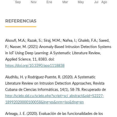
REFERENCIAS
Alsoufi, M.A.; Razak, S.; Siraj, M.M.; Nafea, I.; Ghaleb, F.A.; Saeed,
F.; Nasser, M. (2021) Anomaly-Based Intrusion Detection Systems
in IoT Using Deep Learning: A Systematic Literature Review,
Applied Science, 11, 8383. doi:
https://doi.org/10.3390/app1118838
Aludhilu, H. y Rodríguez-Puente, R. (2020). A Systematic
Literature Review on Intrusion Detection Approaches, Revista
Cubana de Ciencias Informáticas, 14(1), 58-78. Recuperado de
http://scielo.sld.cu/scielo.php?script=sci_abstract&pid=S2227-
18992020000100058&lng=es&nrm=iso&tlng=en
Arteaga, J. E. (2020). Evaluación de las funcionalidades de los