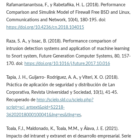
Rafamantanantsoa, F., y Rabetafika, H. L. (2018). Performance
Comparison and Simulink Model of Firewall Free BSD and Linux,
Communications and Network, 10(4), 180-195. doi:
https://doi.org/10.4236/cn.2018.104015
Raza, S. A., y Issac, B. (2018). Performance comparison of
intrusion detection systems and application of machine learning
to Snort system, Future Generation Computer Systems, 80, 157-
170. doi:
https://doi.org/10.1016/j.future.2017.10.016
Tapia, J. H., Guijarro- Rodríguez, A. A., y Viteri, X. O. (2018).
Práctica de aplicación de seguridad y distribución de Lan
Corporativa, Revista Universidad y Sociedad, 10(1), 41-45.
Recuperado de
http://scielo.sld.cu/scielo.php?
script=sci_arttext&pid=S2218-
36202018000100041&lng=es&tlng=es
.
Toala, F.J., Maldonado, K., Toala, M.M., y Álava, J. E. (2021).
Impacto del intranet y extranet en el desarrollo empresarial. Serie