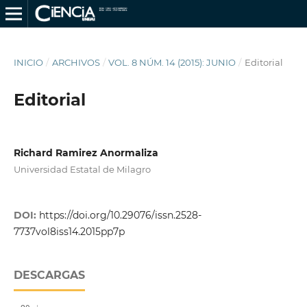
INICIO
/
ARCHIVOS
/
VOL. 8 NÚM. 14 (2015): JUNIO
/
Editorial
Editorial
Richard Ramirez Anormaliza
Universidad Estatal de Milagro
DOI:
https://doi.org/10.29076/issn.2528-
7737vol8iss14.2015pp7p
DESCARGAS