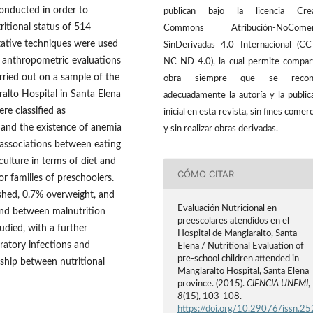
conducted in order to
publican bajo la licencia Crea
ritional status of 514
Commons Atribución-NoComerc
tative techniques were used
SinDerivadas 4.0 Internacional (C
, anthropometric evaluations
NC-ND 4.0), la cual permite compart
rried out on a sample of the
obra siempre que se recon
ralto Hospital in Santa Elena
adecuadamente la autoría y la public
re classified as
inicial en esta revista, sin fines comerc
 and the existence of anemia
y sin realizar obras derivadas.
 associations between eating
 culture in terms of diet and
CÓMO CITAR
 families of preschoolers.
shed, 0.7% overweight, and
Evaluación Nutricional en
und between malnutrition
preescolares atendidos en el
udied, with a further
Hospital de Manglaralto, Santa
ratory infections and
Elena / Nutritional Evaluation of
pre-school children attended in
onship between nutritional
Manglaralto Hospital, Santa Elena
province. (2015).
CIENCIA UNEMI
,
8
(15), 103-108.
https://doi.org/10.29076/issn.25