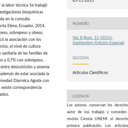
05-11-2015
 la labor técnica Se trabajó
estigaciones bioquímicas
da en la consulta
NÚMERO
anta Elena, Ecuador, 2014.
opeso, sobrepeso y obeso,
Vol. 8 Núm. 15 (2015):
có la asociación con los
Septiembre (Edición Especial)
tos, el nivel de cultura
sanitaria de las familias de
SECCIÓN
os y 0,7% con sobrepeso,
entre desnutrición y anemia
Artículos Científicos
 además de estar asociada la
ermedad Diarreica Aguda con
a existe correspondencia
iados.
LICENCIA
Los autores conservan los derech
autor de sus trabajos y conceden
revista Ciencia UNEMI el derech
primera publicación. Los artícul