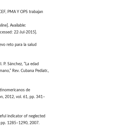
EF, PMA Y OPS trabajan
nline]. Available:
ccessed: 22-Jul-2015].
vo reto para la salud
 I. P. Sánchez, “La edad
ano,” Rev. Cubana Pediatr.,
atinomericanos de
n, 2012, vol. 61, pp. 341–
eful indicator of neglected
8, pp. 1285–1290, 2007.