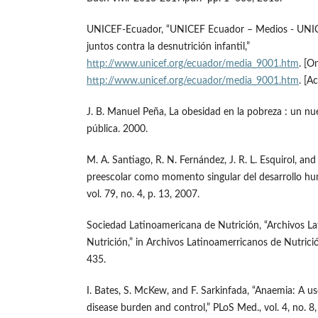
UNICEF-Ecuador, “UNICEF Ecuador – Medios - UNIC
juntos contra la desnutrición infantil,”
http://www.unicef.org/ecuador/media_9001.htm
. [O
http://www.unicef.org/ecuador/media_9001.htm
. [A
J. B. Manuel Peña, La obesidad en la pobreza : un nue
pública. 2000.
M. A. Santiago, R. N. Fernández, J. R. L. Esquirol, and
preescolar como momento singular del desarrollo hum
vol. 79, no. 4, p. 13, 2007.
Sociedad Latinoamericana de Nutrición, “Archivos L
Nutrición,” in Archivos Latinoamerricanos de Nutrició
435.
I. Bates, S. McKew, and F. Sarkinfada, “Anaemia: A us
disease burden and control,” PLoS Med., vol. 4, no. 