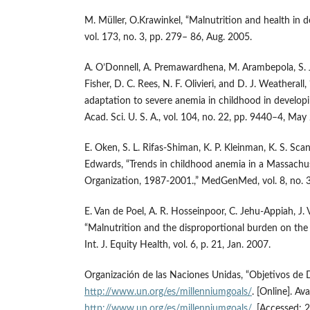
M. Müller, O.Krawinkel, “Malnutrition and health in d
vol. 173, no. 3, pp. 279– 86, Aug. 2005.
A. O’Donnell, A. Premawardhena, M. Arambepola, S. J. A
Fisher, D. C. Rees, N. F. Olivieri, and D. J. Weatherall
adaptation to severe anemia in childhood in developin
Acad. Sci. U. S. A., vol. 104, no. 22, pp. 9440–4, May
E. Oken, S. L. Rifas-Shiman, K. P. Kleinman, K. S. Sca
Edwards, “Trends in childhood anemia in a Massach
Organization, 1987-2001.,” MedGenMed, vol. 8, no. 3,
E. Van de Poel, A. R. Hosseinpoor, C. Jehu-Appiah, J.
“Malnutrition and the disproportional burden on the 
Int. J. Equity Health, vol. 6, p. 21, Jan. 2007.
Organización de las Naciones Unidas, “Objetivos de De
http://www.un.org/es/millenniumgoals/
. [Online]. Ava
http://www.un.org/es/millenniumgoals/
. [Accessed: 