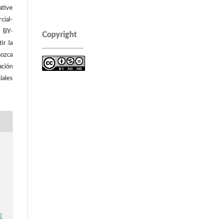
tive
ial-
C BY-
Copyright
ir la
ozca
ación
iales
2