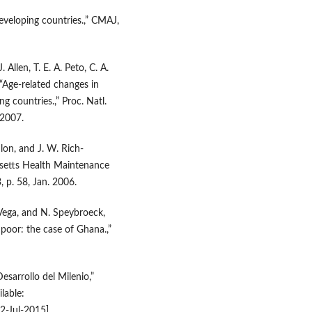
eveloping countries.,” CMAJ,
llen, T. E. A. Peto, C. A.
, “Age-related changes in
g countries.,” Proc. Natl.
 2007.
nlon, and J. W. Rich-
usetts Health Maintenance
 p. 58, Jan. 2006.
 Vega, and N. Speybroeck,
poor: the case of Ghana.,”
sarrollo del Milenio,”
ilable:
22-Jul-2015].