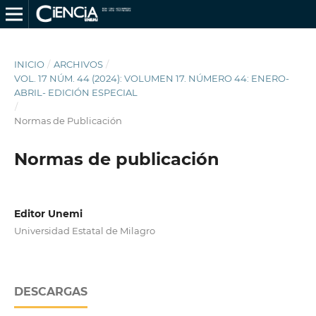
INICIO
/
ARCHIVOS
/
VOL. 17 NÚM. 44 (2024): VOLUMEN 17. NÚMERO 44: ENERO-
ABRIL- EDICIÓN ESPECIAL
/
Normas de Publicación
Normas de publicación
Editor Unemi
Universidad Estatal de Milagro
DESCARGAS