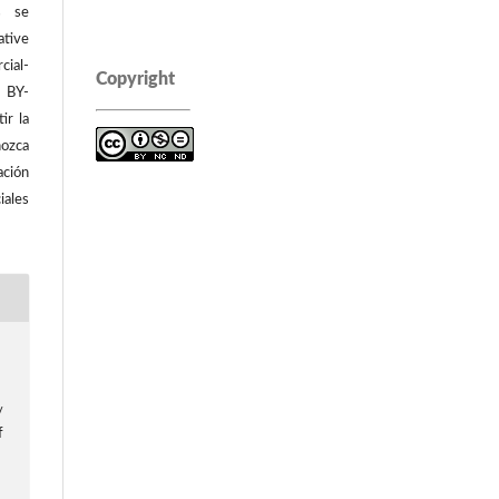
os se
tive
ial-
Copyright
C BY-
ir la
ozca
ación
iales
/
f