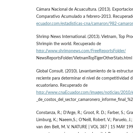
Cámara Nacional de Acuacultura. (2013). Exportacio
Comparativo Acumulado a febrero-2013. Recupera
ecuador.com/estadisticas-cna/camaron/982-camaro
Shrimp News International. (2013). Vietnam, Top Pro
Shrimpin the world. Recuperado de
http://www.shrimpnews.com/FreeReportsFolder/
NewsReportsFolder/VietnamTopTigerOtherStats.html
Global Consult. (2010). Levantamiento de la estructu
reciente para determinar el nivel de competitividad 
ecuatoriano. Recuperado de
http://www.cnaEcuador.com/images/noticias/2010/e
_de_costos_del_sector_camaronero_informe_final_%
Constanza, R.; D’Arge, R.; Groot, R. D.; Farber, S.; G
Limburg, K.; Naeem,S.; O’Neill, Robert. V.; Paruelo, J.;
van den Belt, M. V. NATURE | VOL 387 | 15 MAY 1997