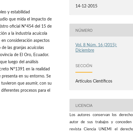
14-12-2015
leo y estabilidad
tudio que mida el impacto de
istro oficial N°454 del 15 de
NÚMERO
ión a la industria acuícola
o en consideración aspectos
Vol. 8 Núm. 16 (2015):
de las granjas acuícolas
Diciembre
rovincia de El Oro, Ecuador.
que luego del análisis
SECCIÓN
creto N°1391 en la realidad
e presenta en su entorno. Se
Artículos Científicos
 tuvieron que asumir, con su
s diferentes procesos para el
LICENCIA
Los autores conservan los derech
autor de sus trabajos y conceden
revista Ciencia UNEMI el derech