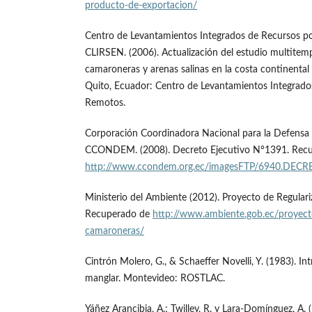
producto-de-exportacion/
Centro de Levantamientos Integrados de Recursos p
CLIRSEN. (2006). Actualización del estudio multitem
camaroneras y arenas salinas en la costa continental
Quito, Ecuador: Centro de Levantamientos Integrado
Remotos.
Corporación Coordinadora Nacional para la Defensa 
CCONDEM. (2008). Decreto Ejecutivo N°1391. Rec
http://www.ccondem.org.ec/imagesFTP/6940.DECR
Ministerio del Ambiente (2012). Proyecto de Regular
Recuperado de
http://www.ambiente.gob.ec/proyecto
camaroneras/
Cintrón Molero, G., & Schaeffer Novelli, Y. (1983). In
manglar. Montevideo: ROSTLAC.
Yáñez Arancibia, A.; Twilley, R. y Lara-Domínguez, A.