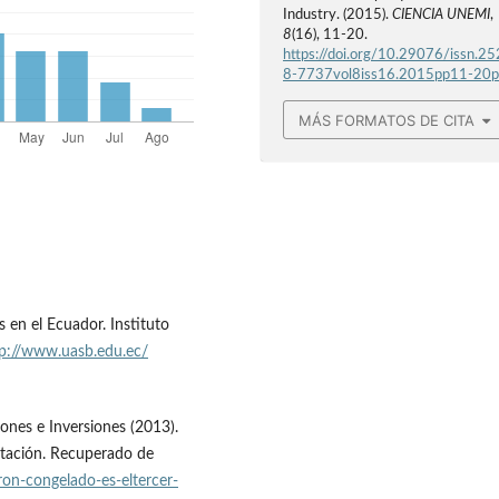
Industry. (2015).
CIENCIA UNEMI
,
8
(16), 11-20.
https://doi.org/10.29076/issn.25
8-7737vol8iss16.2015pp11-20
MÁS FORMATOS DE CITA
s en el Ecuador. Instituto
p://www.uasb.edu.ec/
nes e Inversiones (2013).
rtación. Recuperado de
on-congelado-es-eltercer-