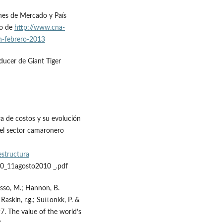
nes de Mercado y País
do de
http://www.cna-
n-febrero-2013
ducer de Giant Tiger
ra de costos y su evolución
del sector camaronero
structura
20_11agosto2010 _.pdf
rasso, M.; Hannon, B.
 Raskin, r.g.; Suttonkk, P. &
. The value of the world’s