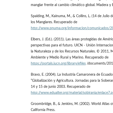
manglar frente al cambio climático global. Madera y 
Spalding, M., Kainuma, M., & Collins, L. (14 de Julio 
los Manglares. Recuperado de
http://www.pnuma.org/informacion/comunicados/2
Elbers, J. (Ed.). (2011). Las áreas protegidas de Améri
perspectivas para el futuro. UICN - Unión Internacio
la Naturaleza y de los Recursos Naturales. © 2011, 
Ambiente y Medio Rural y Marino. Recuperado de
https://portals.iucn.org/library/efiles
/documents/201
Bravo, E. (2004). La Industria Camaronera de Ecuado
“Globalización y Agricultura. Jornadas para la Sobera
14 y 15 de junio 2003. Recuperado de
http://www.edualter.org/material/sobirania/enlace7.p
Groombridge, B., & Jenkins, M. (2002). World Atlas of 
California Press.