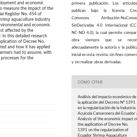
employment and economic
primera publicación. Los artícul
y to measure the impact of the
publican bajo la licencia Crea
ial Register No. 454 of
Commons Atribución-NoComerc
shrimp aquaculture industry
 environmental and economic
SinDerivadas 4.0 Internacional (C
st affected by the
NC-ND 4.0), la cual permite compart
 In this detailed research
obra siempre que se recon
pplication of Decree No.
sted and how it has applied
adecuadamente la autoría y la public
farmers had to assume, with
inicial en esta revista, sin fines comerc
t processes for the
y sin realizar obras derivadas.
CÓMO CITAR
Análisis del impacto económico de
la aplicación del Decreto Nº 1391
en la regularización de la Industria
Acuícola Camaronera del Ecuador 
Analysis of the economic impact o
the application of Decree No.
1391 on the regularization of
Ecuador Shrimp Aquaculture