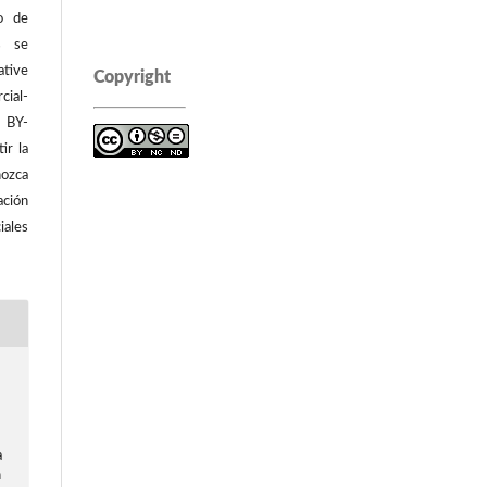
o de
os se
tive
Copyright
ial-
C BY-
ir la
ozca
ación
iales
a
n