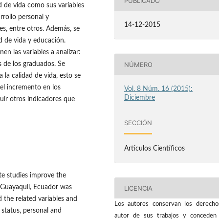
PUBLICADO
d de vida como sus variables
rrollo personal y
14-12-2015
es, entre otros. Además, se
d de vida y educación.
en las variables a analizar:
NÚMERO
os de los graduados. Se
la calidad de vida, esto se
 el incremento en los
Vol. 8 Núm. 16 (2015):
Diciembre
uir otros indicadores que
SECCIÓN
Artículos Científicos
te studies improve the
of Guayaquil, Ecuador was
LICENCIA
d the related variables and
Los autores conservan los derech
 status, personal and
autor de sus trabajos y conceden