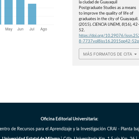
la ciudad de Guayaquil
Postgraduate Studies as a means
to improve the quality of life of
graduates in the city of Guayaquil.
(2015).
CIENCIA UNEMI
,
8
(16), 42
52.
https://doi.org/10.29076/issn.25
8-7737vol8iss16.2015pp42-52
MÁS FORMATOS DE CITA
Oficina Editorial Universitaria:
entro de Recursos para el Aprendizaje y la Investigación CRAI - Planta baj