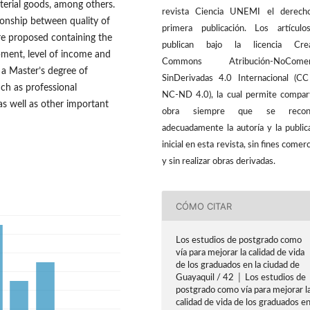
terial goods, among others.
revista Ciencia UNEMI el derech
ionship between quality of
primera publicación. Los artícul
re proposed containing the
publican bajo la licencia Crea
pment, level of income and
Commons Atribución-NoComerc
 a Master’s degree of
SinDerivadas 4.0 Internacional (C
uch as professional
NC-ND 4.0), la cual permite compart
as well as other important
obra siempre que se recon
adecuadamente la autoría y la public
inicial en esta revista, sin fines comerc
y sin realizar obras derivadas.
CÓMO CITAR
Los estudios de postgrado como
vía para mejorar la calidad de vida
de los graduados en la ciudad de
Guayaquil / 42 │ Los estudios de
postgrado como vía para mejorar l
calidad de vida de los graduados e