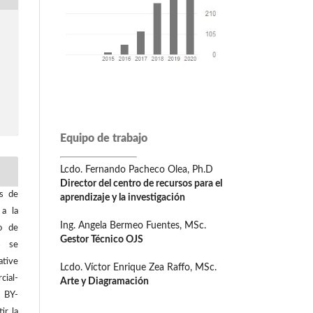
Equipo de trabajo
Lcdo. Fernando Pacheco Olea, Ph.D
Director del centro de recursos para el
os de
aprendizaje y la investigación
 a la
Ing. Angela Bermeo Fuentes, MSc.
o de
Gestor Técnico OJS
os se
tive
Lcdo. Víctor Enrique Zea Raffo, MSc.
ial-
Arte y Diagramación
C BY-
ir la