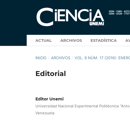
ACTUAL
ARCHIVOS
ESTADÍSTICA
A
INICIO
/
ARCHIVOS
/
VOL. 9 NÚM. 17 (2016): ENER
Editorial
Editor Unemi
Universidad Nacional Experimental Politécnica “Anto
Venezuela