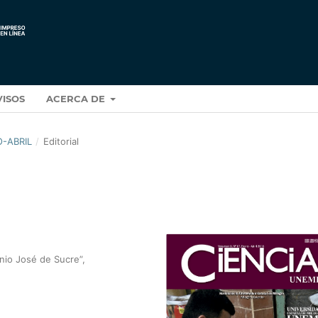
VISOS
ACERCA DE
O-ABRIL
/
Editorial
nio José de Sucre”,