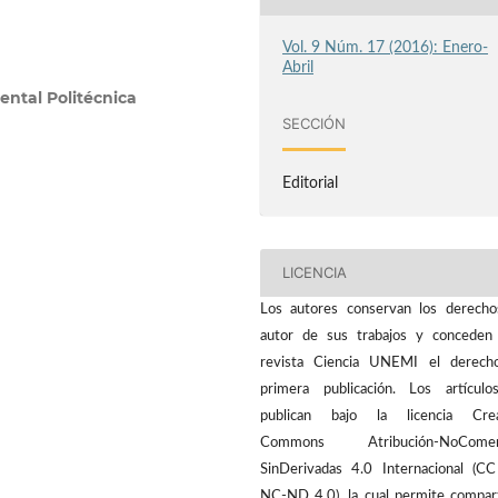
Vol. 9 Núm. 17 (2016): Enero-
Abril
ental Politécnica
SECCIÓN
Editorial
LICENCIA
Los autores conservan los derech
autor de sus trabajos y conceden
revista Ciencia UNEMI el derech
primera publicación. Los artícul
publican bajo la licencia Crea
Commons Atribución-NoComerc
SinDerivadas 4.0 Internacional (C
NC-ND 4.0), la cual permite compart