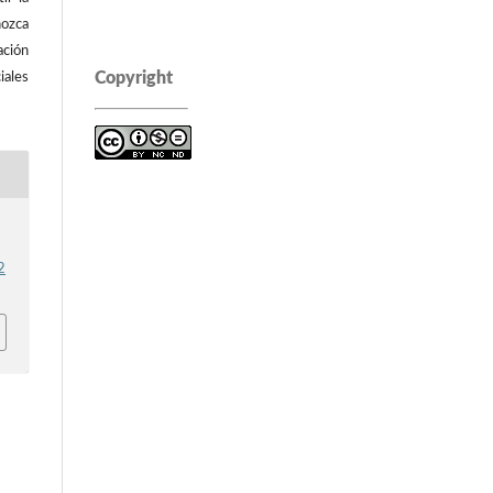
ozca
ación
Copyright
iales
2