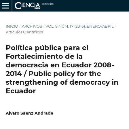
INICIO
/
ARCHIVOS
/
VOL. 9 NÚM. 17 (2016): ENERO-ABRIL
/
Artículos Científicos
Política pública para el
Fortalecimiento de la
democracia en Ecuador 2008-
2014 / Public policy for the
strengthening of democracy in
Ecuador
Alvaro Saenz Andrade