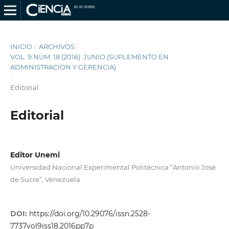
INICIO
/
ARCHIVOS
/
VOL. 9 NÚM. 18 (2016): JUNIO (SUPLEMENTO EN
ADMINISTRACION Y GERENCIA)
/
Editorial
Editorial
Editor Unemi
Universidad Nacional Experimental Politécnica “Antonio José
de Sucre”, Venezuela
DOI:
https://doi.org/10.29076/issn.2528-
7737vol9iss18.2016pp7p