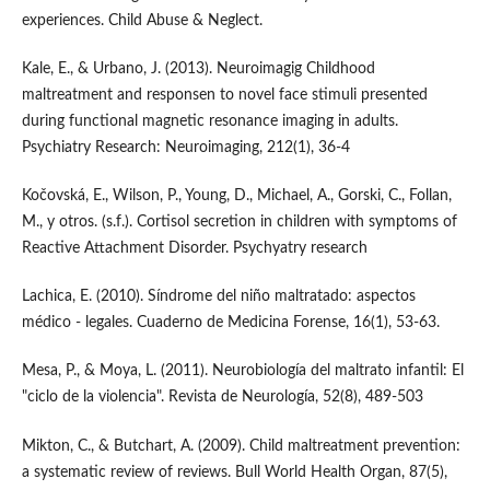
experiences. Child Abuse & Neglect.
Kale, E., & Urbano, J. (2013). Neuroimagig Childhood
maltreatment and responsen to novel face stimuli presented
during functional magnetic resonance imaging in adults.
Psychiatry Research: Neuroimaging, 212(1), 36-4
Kočovská, E., Wilson, P., Young, D., Michael, A., Gorski, C., Follan,
M., y otros. (s.f.). Cortisol secretion in children with symptoms of
Reactive Attachment Disorder. Psychyatry research
Lachica, E. (2010). Síndrome del niño maltratado: aspectos
médico - legales. Cuaderno de Medicina Forense, 16(1), 53-63.
Mesa, P., & Moya, L. (2011). Neurobiología del maltrato infantil: El
"ciclo de la violencia". Revista de Neurología, 52(8), 489-503
Mikton, C., & Butchart, A. (2009). Child maltreatment prevention:
a systematic review of reviews. Bull World Health Organ, 87(5),