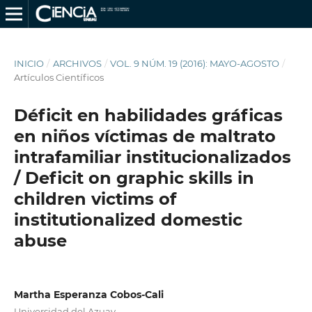
INICIO
/
ARCHIVOS
/
VOL. 9 NÚM. 19 (2016): MAYO-AGOSTO
/
Artículos Científicos
Déficit en habilidades gráficas
en niños víctimas de maltrato
intrafamiliar institucionalizados
/ Deficit on graphic skills in
children victims of
institutionalized domestic
abuse
Martha Esperanza Cobos-Cali
Universidad del Azuay