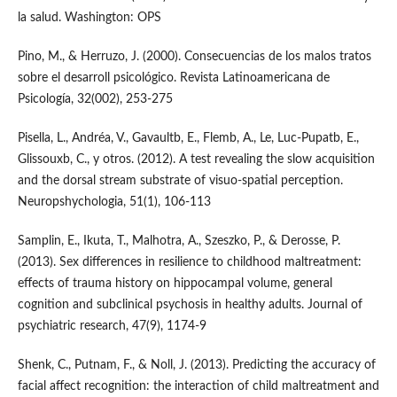
la salud. Washington: OPS
Pino, M., & Herruzo, J. (2000). Consecuencias de los malos tratos
sobre el desarroll psicológico. Revista Latinoamericana de
Psicología, 32(002), 253-275
Pisella, L., Andréa, V., Gavaultb, E., Flemb, A., Le, Luc-Pupatb, E.,
Glissouxb, C., y otros. (2012). A test revealing the slow acquisition
and the dorsal stream substrate of visuo-spatial perception.
Neuropshychologia, 51(1), 106-113
Samplin, E., Ikuta, T., Malhotra, A., Szeszko, P., & Derosse, P.
(2013). Sex differences in resilience to childhood maltreatment:
effects of trauma history on hippocampal volume, general
cognition and subclinical psychosis in healthy adults. Journal of
psychiatric research, 47(9), 1174-9
Shenk, C., Putnam, F., & Noll, J. (2013). Predicting the accuracy of
facial affect recognition: the interaction of child maltreatment and