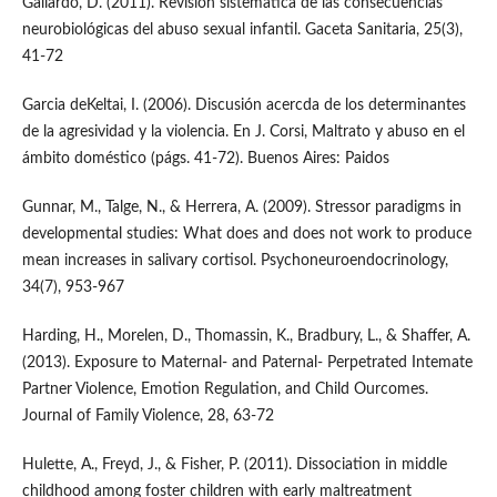
Gallardo, D. (2011). Revisión sistemática de las consecuencias
neurobiológicas del abuso sexual infantil. Gaceta Sanitaria, 25(3),
41-72
Garcia deKeltai, I. (2006). Discusión acercda de los determinantes
de la agresividad y la violencia. En J. Corsi, Maltrato y abuso en el
ámbito doméstico (págs. 41-72). Buenos Aires: Paidos
Gunnar, M., Talge, N., & Herrera, A. (2009). Stressor paradigms in
developmental studies: What does and does not work to produce
mean increases in salivary cortisol. Psychoneuroendocrinology,
34(7), 953-967
Harding, H., Morelen, D., Thomassin, K., Bradbury, L., & Shaffer, A.
(2013). Exposure to Maternal- and Paternal- Perpetrated Intemate
Partner Violence, Emotion Regulation, and Child Ourcomes.
Journal of Family Violence, 28, 63-72
Hulette, A., Freyd, J., & Fisher, P. (2011). Dissociation in middle
childhood among foster children with early maltreatment