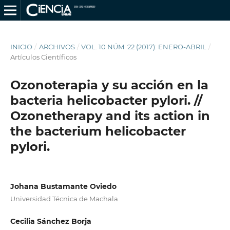
INICIO
/
ARCHIVOS
/
VOL. 10 NÚM. 22 (2017): ENERO-ABRIL
/
Artículos Científicos
Ozonoterapia y su acción en la
bacteria helicobacter pylori. //
Ozonetherapy and its action in
the bacterium helicobacter
pylori.
Johana Bustamante Oviedo
Universidad Técnica de Machala
Cecilia Sánchez Borja