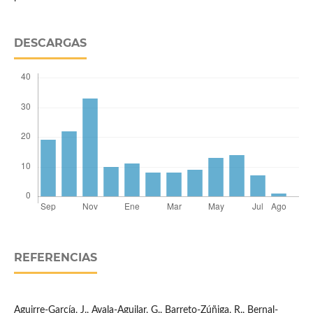
DESCARGAS
REFERENCIAS
Aguirre-García, J., Ayala-Aguilar, G., Barreto-Zúñiga, R., Bernal-