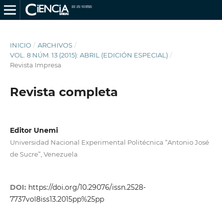
INICIO
/
ARCHIVOS
/
VOL. 8 NÚM. 13 (2015): ABRIL (EDICIÓN ESPECIAL)
/
Revista Impresa
Revista completa
Editor Unemi
Universidad Nacional Experimental Politécnica “Antonio José
de Sucre”, Venezuela
DOI:
https://doi.org/10.29076/issn.2528-
7737vol8iss13.2015pp%25pp