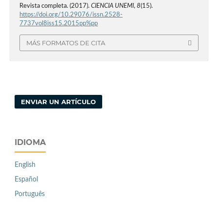
Revista completa. (2017).
CIENCIA UNEMI
,
8
(15).
https://doi.org/10.29076/issn.2528-
7737vol8iss15.2015pp%pp
MÁS FORMATOS DE CITA
ENVIAR UN ARTÍCULO
IDIOMA
English
Español
Português