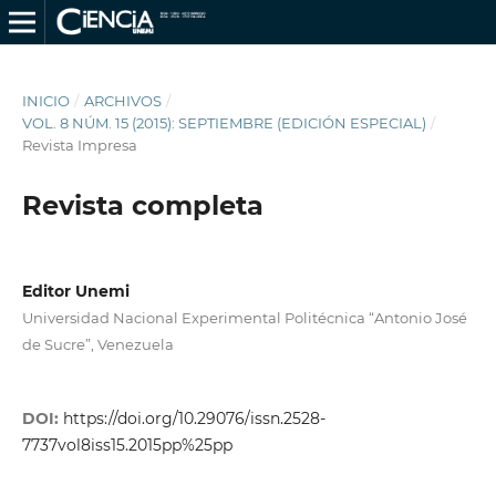
INICIO
/
ARCHIVOS
/
VOL. 8 NÚM. 15 (2015): SEPTIEMBRE (EDICIÓN ESPECIAL)
/
Revista Impresa
Revista completa
Editor Unemi
Universidad Nacional Experimental Politécnica “Antonio José
de Sucre”, Venezuela
DOI:
https://doi.org/10.29076/issn.2528-
7737vol8iss15.2015pp%25pp