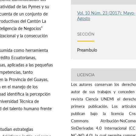
ratividad de las Pymes y su
Vol. 10 Núm. 23 (2017): Mayo-
 cuenta de un conjunto de
Agosto
roductivas del Cantón La
nteligencia de Negocios”
SECCIÓN
zacional y la consecución
Preambulo
 asumida como herramienta
édito Ecuatorianas,
as, aplicadas a las pequeñas
ompetencias, tanto
LICENCIA
n la Provincia del Guayas,
Los autores conservan los derech
n en el manejo de los
autor de sus trabajos y conceden
ad identifica la percepción
revista Ciencia UNEMI el derech
Universidad Técnica de
primera publicación. Los artícul
d del talento humano frente
publican bajo la licencia Crea
Commons Atribución-NoComerc
SinDerivadas 4.0 Internacional (C
tudian estrategias
NC-ND 4.0), la cual permite compart