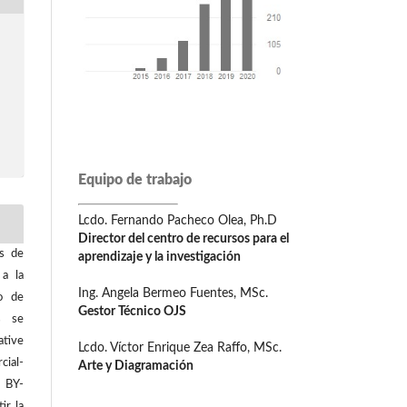
Equipo de trabajo
Lcdo. Fernando Pacheco Olea, Ph.D
Director del centro de recursos para el
os de
aprendizaje y la investigación
 a la
Ing. Angela Bermeo Fuentes, MSc.
o de
Gestor Técnico OJS
os se
tive
Lcdo. Víctor Enrique Zea Raffo, MSc.
ial-
Arte y Diagramación
C BY-
ir la