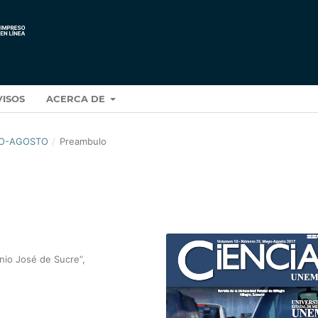
VISOS
ACERCA DE
AYO-AGOSTO
/
Preambulo
nio José de Sucre”,