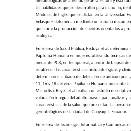
metodológicas de aprendizaje de la lectura y escritura
las habilidades que se desarrollan para dicho fin, den
Módulos de Inglés que se dictan en la Universidad Es
Velásquez determinan mediante un estudio documenta
que corre la producción de cuentos orientados a prop
ecológica.
En el área de Salud Pública, Bedoya et al. determinan 
Papiloma Humano en mujeres, utilizando técnicas d
mediante PCR, en tiempo real, a partir de biopsia de
establecen las características histopatológicas y clíni
determinan el cribado de detección de anticuerpos I
11, 16 y 18 del virus Papiloma Humano, mediante la 
Microelisa. Reyes et al realizan un estudio descriptiv
valoración integral del adulto mayor, para analizar y 
características de la salud que presentan las persona
gerontológicos de la ciudad de Guayaquil, Ecuador.
En el área de Tecnología, Informática y Comunicación,