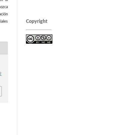
ozca
ación
Copyright
iales
2