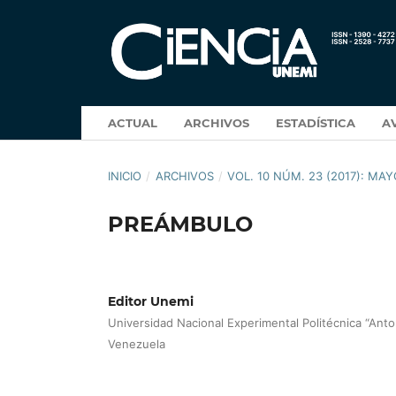
ACTUAL
ARCHIVOS
ESTADÍSTICA
A
INICIO
/
ARCHIVOS
/
VOL. 10 NÚM. 23 (2017): M
PREÁMBULO
Editor Unemi
Universidad Nacional Experimental Politécnica “Anto
Venezuela