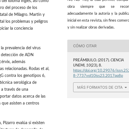
 del idioma inglés, así como
obra siempre que se recon
tro del proceso de los
adecuadamente la autoría y la public
tatal de Milagro. Martín y
inicial en esta revista, sin fines comerc
l los problemas y peligros
y sin realizar obras derivadas.
iciar la conciencia
CÓMO CITAR
la prevalencia del virus
e detección de ADN
PREÁMBULO. (2017).
CIENCIA
 cérvix, además
UNEMI
,
10
(23), 8.
cas relacionadas. Rodas et al,
https://doi.org/10.29076/issn.25
gG contra los genotipos 6,
8-7737vol10iss23.2017pp8p
técnica serológica de
MÁS FORMATOS DE CITA
o a través de una
aportar datos acerca de las
s que asisten a centros
 Pizarro evalúa si existen