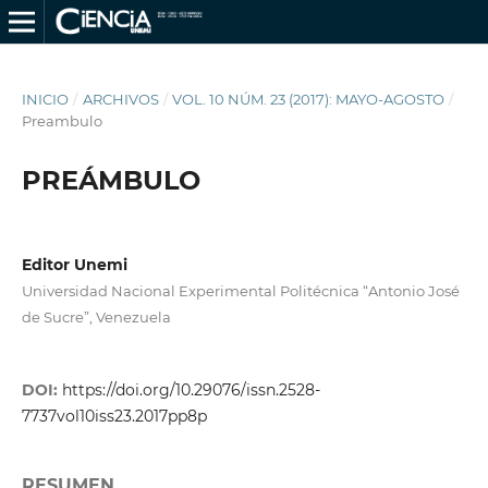
INICIO
/
ARCHIVOS
/
VOL. 10 NÚM. 23 (2017): MAYO-AGOSTO
/
Preambulo
PREÁMBULO
Editor Unemi
Universidad Nacional Experimental Politécnica “Antonio José
de Sucre”, Venezuela
DOI:
https://doi.org/10.29076/issn.2528-
7737vol10iss23.2017pp8p
RESUMEN