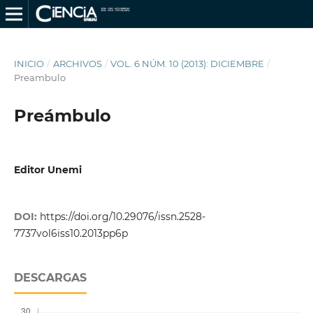
INICIO
/
ARCHIVOS
/
VOL. 6 NÚM. 10 (2013): DICIEMBRE
/
Preambulo
Preámbulo
Editor Unemi
DOI:
https://doi.org/10.29076/issn.2528-
7737vol6iss10.2013pp6p
DESCARGAS