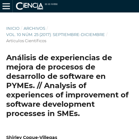
INICIO
/
ARCHIVOS
/
VOL. 10 NÚM. 25 (2017): SEPTIEMBRE-DICIEMBRE
/
Artículos Científicos
Análisis de experiencias de
mejora de procesos de
desarrollo de software en
PYMEs. // Analysis of
experiences of improvement of
software development
processes in SMEs.
Shirley Coque-Villegas