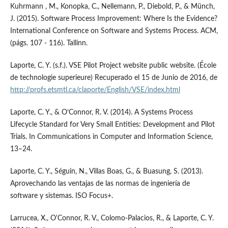
Kuhrmann , M., Konopka, C., Nellemann, P., Diebold, P., & Münch,
J. (2015). Software Process Improvement: Where Is the Evidence?
International Conference on Software and Systems Process. ACM,
(págs. 107 - 116). Tallinn.
Laporte, C. Y. (s.f.). VSE Pilot Project website public website. (École
de technologie superieure) Recuperado el 15 de Junio de 2016, de
http://profs.etsmtl.ca/claporte/English/VSE/index.html
Laporte, C. Y., & O’Connor, R. V. (2014). A Systems Process
Lifecycle Standard for Very Small Entities: Development and Pilot
Trials. In Communications in Computer and Information Science,
13–24.
Laporte, C. Y., Séguin, N., Villas Boas, G., & Buasung, S. (2013).
Aprovechando las ventajas de las normas de ingeniería de
software y sistemas. ISO Focus+.
Larrucea, X., O'Connor, R. V., Colomo-Palacios, R., & Laporte, C. Y.