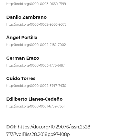
http://orcid.org/0000-0003-0660-7199
Danilo Zambrano
http://orcid.org/0000-0002-9560-9075
Ángel Portilla
http://orcid.org/0000-0002-2182-7002
German Erazo
http://orcid.org/0000-0003-1776-6187
Guido Torres
http://orcid.org/0000-0002-3747-7430
Edilberto Llanes-Cedeño
http://orcid.org/0000-0001-6739-7661
DOI:
https://doi.org/10.29076/issn.2528-
7737vol11iss28.2018pp97-108p