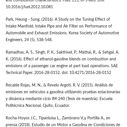
and combustion characteristics. Fuel, 115, 875-883. Doi:
10.1016/j.fuel.2012.10.081
Park, Heung - Sung. (2016). A Study on the Tuning Effect of
Intake Manifold, Intake Pipe and Air Filter on Performance of
Automobile and Exhaust Emissions. Korea Society of Automotive
Engineers, 24 (5), 538-548.
Ramadhas, A. S., Singh, P. K., Sakthivel, P., Mathai, R., & Sehgal, A.
K. (2016). Effect of ethanol-gasoline blends on combustion and
emissions of a passenger car engine at part load operations. SAE
Technical Paper. 2016-28-0152. doi: 10.4271/2016-28-0152
Recalde Rojas, M. N., & Revelo Argoti, R. V. (2015). Análisis de
emisiones en vehículos a gasolina utilizando pruebas estacionarias
y dinámica mediante ciclo IM-240 (Tesis de maestría). Escuela
Politécnica Nacional, Quito, Ecuador.
Rocha-Hoyos J.C., Tipanluisa L., Zambrano V.,y Portilla A., en
prensa (2018). Estudio de un Motor a Gasolina en Condiciones de