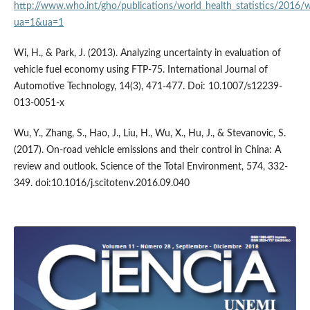
http://www.who.int/gho/publications/world_health_statistics/2016
ua=1&ua=1
Wi, H., & Park, J. (2013). Analyzing uncertainty in evaluation of
vehicle fuel economy using FTP-75. International Journal of
Automotive Technology, 14(3), 471-477. Doi: 10.1007/s12239-
013-0051-x
Wu, Y., Zhang, S., Hao, J., Liu, H., Wu, X., Hu, J., & Stevanovic, S.
(2017). On-road vehicle emissions and their control in China: A
review and outlook. Science of the Total Environment, 574, 332-
349. doi:10.1016/j.scitotenv.2016.09.040