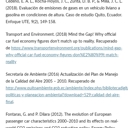
Cedeño, E. A. L., Rocha-Hoyos, J. C., Zurita, D. B. P., & Milla, J. C. L.
(2018). Evaluación de emisiones de gases en un vehículo liviano a
gasolina en condiciones de altura. Caso de estudio Quito, Ecuador.
Enfoque UTE, 9(2), 149-158.
Transport and Environment. (2018) Mind the Gap! Why official
car fuel economy figures don’t match up to reality. Recuperado
de
https://www.transportenvironment.org/publications/mind-gap-
why-official-car-fuel-economy-figures-don%E2%80%99t-match-
reality
Secretaria de Ambiente (2016) Actualización del Plan de Manejo
de la Calidad del Aire 2005 – 2010. Recuperado de
http://www.quitoambiente.gob.ec/ambiente/index.php/bibliotecadigit
politicas-y-planeacion-ambiental?download=529:calidad-del-aire-
final
.
Fontaras, G. and P. Dilara (2012). The evolution of European
passenger car characteristics 2000–2010 and its effects on real-