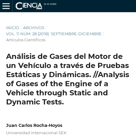
INICIO
/
ARCHIVOS
/
VOL. 11 NÚM. 28 (2018): SEPTIEMBRE-DICIEMBRE
/
Artículos Científicos
Análisis de Gases del Motor de
un Vehículo a través de Pruebas
Estáticas y Dinámicas. //Analysis
of Gases of the Engine of a
Vehicle through Static and
Dynamic Tests.
Juan Carlos Rocha-Hoyos
Universidad Internacional SEK