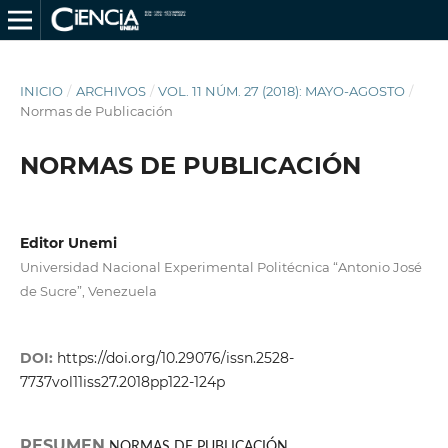
INICIO
/
ARCHIVOS
/
VOL. 11 NÚM. 27 (2018): MAYO-AGOSTO
/
Normas de Publicación
NORMAS DE PUBLICACIÓN
Editor Unemi
Universidad Nacional Experimental Politécnica “Antonio José
de Sucre”, Venezuela
DOI:
https://doi.org/10.29076/issn.2528-
7737vol11iss27.2018pp122-124p
RESUMEN
NORMAS DE PUBLICACIÓN