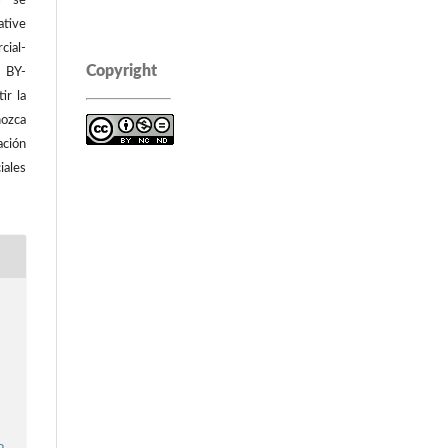
os se
tive
ial-
Copyright
C BY-
ir la
ozca
ación
iales
e