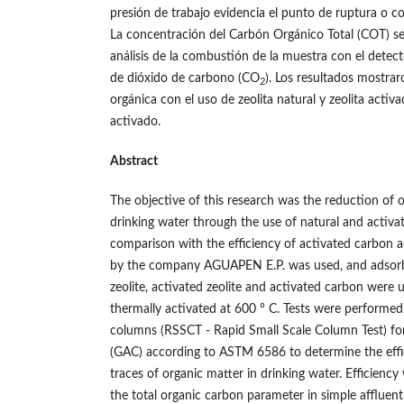
presión de trabajo evidencia el punto de ruptura o c
La concentración del Carbón Orgánico Total (COT) s
análisis de la combustión de la muestra con el detect
de dióxido de carbono (CO
). Los resultados mostra
2
orgánica con el uso de zeolita natural y zeolita activ
activado.
Abstract
The objective of this research was the reduction of o
drinking water through the use of natural and activat
comparison with the efficiency of activated carbon 
by the company AGUAPEN E.P. was used, and adsorbe
zeolite, activated zeolite and activated carbon were u
thermally activated at 600 ° C. Tests were performed
columns (RSSCT - Rapid Small Scale Column Test) fo
(GAC) according to ASTM 6586 to determine the effi
traces of organic matter in drinking water. Efficien
the total organic carbon parameter in simple affluen