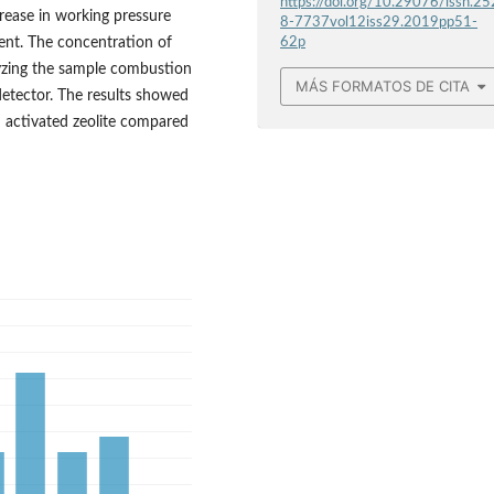
https://doi.org/10.29076/issn.25
rease in working pressure
8-7737vol12iss29.2019pp51-
ent. The concentration of
62p
yzing the sample combustion
MÁS FORMATOS DE CITA
detector. The results showed
d activated zeolite compared