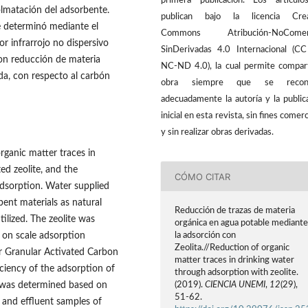
primera publicación. Los artícul
olmatación del adsorbente.
publican bajo la licencia Crea
e determinó mediante el
Commons Atribución-NoComerc
or infrarrojo no dispersivo
SinDerivadas 4.0 Internacional (C
ron reducción de materia
NC-ND 4.0), la cual permite compart
ada, con respecto al carbón
obra siempre que se recon
adecuadamente la autoría y la public
inicial en esta revista, sin fines comerc
y sin realizar obras derivadas.
rganic matter traces in
ed zeolite, and the
CÓMO CITAR
adsorption. Water supplied
nt materials as natural
Reducción de trazas de materia
tilized. The zeolite was
orgánica en agua potable mediant
 on scale adsorption
la adsorción con
Zeolita.//Reduction of organic
r Granular Activated Carbon
matter traces in drinking water
ciency of the adsorption of
through adsorption with zeolite.
cy was determined based on
(2019).
CIENCIA UNEMI
,
12
(29),
51-62.
t and effluent samples of