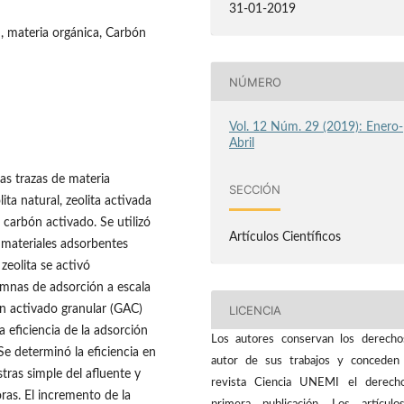
31-01-2019
n, materia orgánica, Carbón
NÚMERO
Vol. 12 Núm. 29 (2019): Enero-
Abril
las trazas de materia
SECCIÓN
ta natural, zeolita activada
 carbón activado. Se utilizó
Artículos Científicos
materiales adsorbentes
 zeolita se activó
umnas de adsorción a escala
LICENCIA
n activado granular (GAC)
eficiencia de la adsorción
Los autores conservan los derech
Se determinó la eficiencia en
autor de sus trabajos y conceden
ras simple del afluente y
revista Ciencia UNEMI el derech
ras. El incremento de la