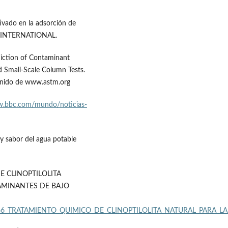
ivado en la adsorción de
M INTERNATIONAL.
diction of Contaminant
 Small-Scale Column Tests.
ido de www.astm.org
w.bbc.com/mundo/noticias-
 y sabor del agua potable
 DE CLINOPTILOLITA
AMINANTES DE BAJO
228790466_TRATAMIENTO_QUIMICO_DE_CLINOPTILOLITA_NATURAL_P