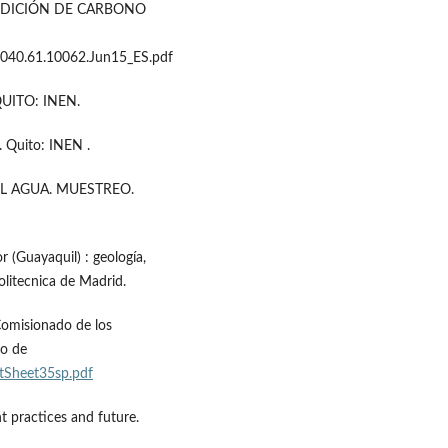
 MEDICIÓN DE CARBONO
C040.61.10062.Jun15_ES.pdf
QUITO: INEN.
. Quito: INEN .
DEL AGUA. MUESTREO.
r (Guayaquil) : geología,
olitecnica de Madrid.
Comisionado de los
o de
tSheet35sp.pdf
t practices and future.