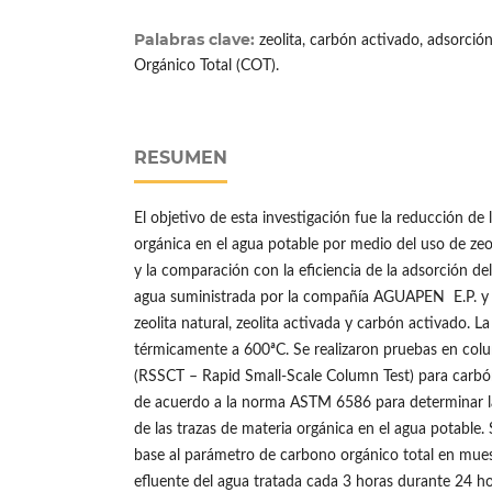
Palabras clave:
zeolita, carbón activado, adsorció
Orgánico Total (COT).
RESUMEN
El objetivo de esta investigación fue la reducción de 
orgánica en el agua potable por medio del uso de zeoli
y la comparación con la eficiencia de la adsorción del
agua suministrada por la compañía AGUAPEN E.P. y 
zeolita natural, zeolita activada y carbón activado. La
térmicamente a 600ªC. Se realizaron pruebas en col
(RSSCT – Rapid Small-Scale Column Test) para carbó
de acuerdo a la norma ASTM 6586 para determinar la 
de las trazas de materia orgánica en el agua potable. 
base al parámetro de carbono orgánico total en muest
efluente del agua tratada cada 3 horas durante 24 ho