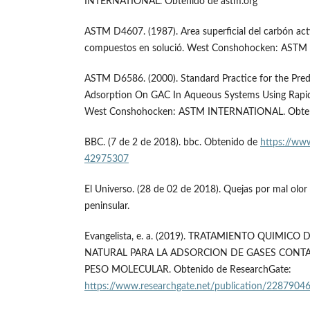
INTERNATIONAL. Obtenido de astm.org
ASTM D4607. (1987). Area superficial del carbón act
compuestos en solució. West Conshohocken: AST
ASTM D6586. (2000). Standard Practice for the Pre
Adsorption On GAC In Aqueous Systems Using Rapid
West Conshohocken: ASTM INTERNATIONAL. Obten
BBC. (7 de 2 de 2018). bbc. Obtenido de
https://ww
42975307
El Universo. (28 de 02 de 2018). Quejas por mal olor
peninsular.
Evangelista, e. a. (2019). TRATAMIENTO QUIMICO
NATURAL PARA LA ADSORCION DE GASES CONT
PESO MOLECULAR. Obtenido de ResearchGate:
https://www.researchgate.net/publication/