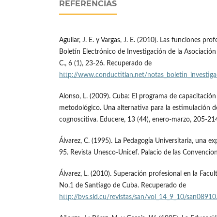
REFERENCIAS
Aguilar, J. E. y Vargas, J. E. (2010). Las funciones pro
Boletín Electrónico de Investigación de la Asociació
C., 6 (1), 23-26. Recuperado de
http://www.conductitlan.net/notas_boletin_investig
Alonso, L. (2009). Cuba: El programa de capacitació
metodológico. Una alternativa para la estimulación 
cognoscitiva. Educere, 13 (44), enero-marzo, 205-21
Álvarez, C. (1995). La Pedagogía Universitaria, una e
95. Revista Unesco-Unicef. Palacio de las Convencio
Álvarez, L. (2010). Superación profesional en la Facu
No.1 de Santiago de Cuba. Recuperado de
http://bvs.sld.cu/revistas/san/vol_14_9_10/san0891