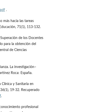
.pdf
.
so más hacia las tareas
Educación, 71(1), 113-132.
la Superación de los Docentes
do para la obtención del
entral de Ciencias
eñanza. La investigación–
artínez Roca: España.
a Clínica y Sanitaria en
, 36(1), 19-32. Recuperado
f
.
 conocimiento profesional