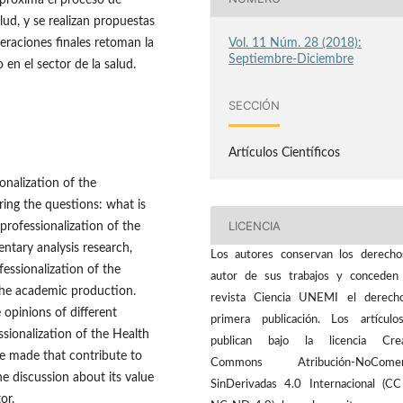
aproxima el proceso de
alud, y se realizan propuestas
Vol. 11 Núm. 28 (2018):
eraciones finales retoman la
Septiembre-Diciembre
 en el sector de la salud.
SECCIÓN
Artículos Científicos
onalization of the
ring the questions: what is
LICENCIA
professionalization of the
ntary analysis research,
Los autores conservan los derech
fessionalization of the
autor de sus trabajos y conceden
 the academic production.
revista Ciencia UNEMI el derech
e opinions of different
primera publicación. Los artícul
sionalization of the Health
publican bajo la licencia Crea
re made that contribute to
Commons Atribución-NoComerc
e discussion about its value
SinDerivadas 4.0 Internacional (C
or.