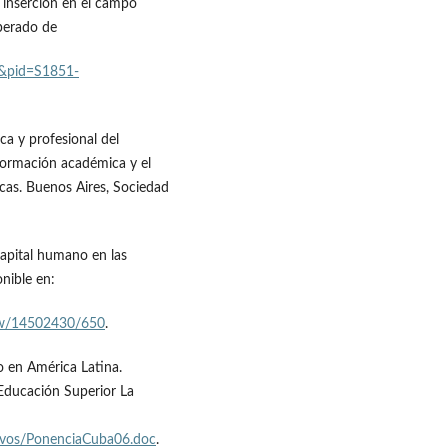
u inserción en el campo
uperado de
xt&pid=S1851-
ca y profesional del
 formación académica y el
cas. Buenos Aires, Sociedad
 capital humano en las
onible en:
iew/14502430/650
.
o en América Latina.
Educación Superior La
hivos/PonenciaCuba06.doc
.