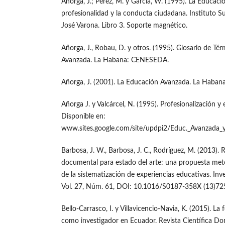
Añorga, J.; Pérez, M. y García, W. (1995). La Educaci
profesionalidad y la conducta ciudadana. Instituto S
José Varona. Libro 3. Soporte magnético.
Añorga, J., Robau, D. y otros. (1995). Glosario de T
Avanzada. La Habana: CENESEDA.
Añorga, J. (2001). La Educación Avanzada. La Habana
Añorga J. y Valcárcel, N. (1995). Profesionalización 
Disponible en:
www.sites.google.com/site/updpi2/Educ._Avanzada_y_
Barbosa, J. W., Barbosa, J. C., Rodríguez, M. (2013). R
documental para estado del arte: una propuesta met
de la sistematización de experiencias educativas. Inve
Vol. 27, Núm. 61, DOI: 10.1016/S0187-358X (13)72
Bello-Carrasco, I. y Villavicencio-Navia, K. (2015). La
como investigador en Ecuador. Revista Científica Domi