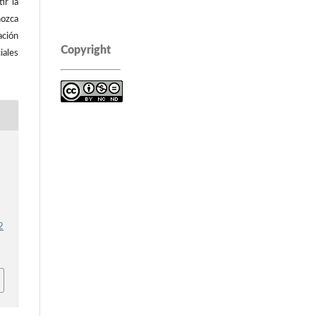
ir la
ozca
ación
Copyright
iales
e
2