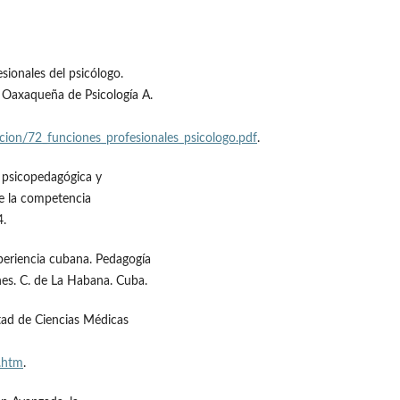
fesionales del psicólogo.
n Oaxaqueña de Psicología A.
acion/72_funciones_profesionales_psicologo.pdf
.
n psicopedagógica y
de la competencia
4.
xperiencia cubana. Pedagogía
nes. C. de La Habana. Cuba.
ltad de Ciencias Médicas
0.htm
.