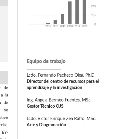
Equipo de trabajo
Lcdo. Fernando Pacheco Olea, Ph.D
Director del centro de recursos para el
aprendizaje y la investigación
os de
 a la
Ing. Angela Bermeo Fuentes, MSc.
o de
Gestor Técnico OJS
os se
tive
Lcdo. Víctor Enrique Zea Raffo, MSc.
Arte y Diagramación
ial-
C BY-