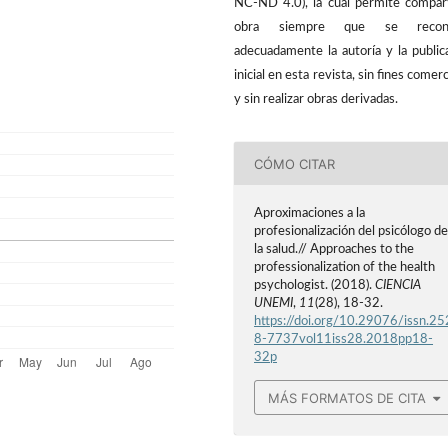
NC-ND 4.0), la cual permite compart
obra siempre que se recon
adecuadamente la autoría y la public
inicial en esta revista, sin fines comerc
y sin realizar obras derivadas.
CÓMO CITAR
Aproximaciones a la
profesionalización del psicólogo d
la salud.// Approaches to the
professionalization of the health
psychologist. (2018).
CIENCIA
UNEMI
,
11
(28), 18-32.
https://doi.org/10.29076/issn.25
8-7737vol11iss28.2018pp18-
32p
MÁS FORMATOS DE CITA