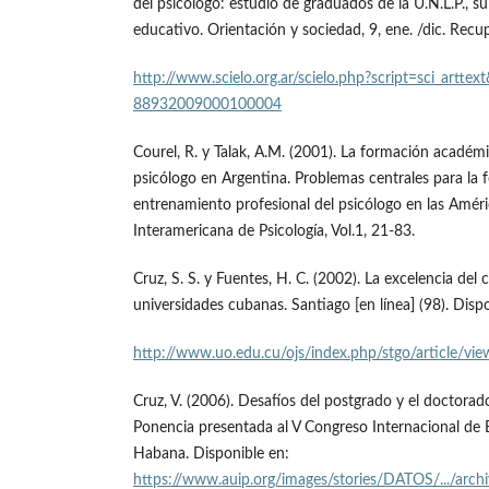
del psicólogo: estudio de graduados de la U.N.L.P., s
educativo. Orientación y sociedad, 9, ene. /dic. Rec
http://www.scielo.org.ar/scielo.php?script=sci_artte
88932009000100004
Courel, R. y Talak, A.M. (2001). La formación académi
psicólogo en Argentina. Problemas centrales para la
entrenamiento profesional del psicólogo en las Améri
Interamericana de Psicología, Vol.1, 21-83.
Cruz, S. S. y Fuentes, H. C. (2002). La excelencia del
universidades cubanas. Santiago [en línea] (98). Disp
http://www.uo.edu.cu/ojs/index.php/stgo/article/v
Cruz, V. (2006). Desafíos del postgrado y el doctorad
Ponencia presentada al V Congreso Internacional de 
Habana. Disponible en:
https://www.auip.org/images/stories/DATOS/.../arc