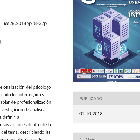
ol11iss28.2018pp18-32p
d.
sionalización del psicólogo
iendo los interrogantes:
PUBLICADO
ablar de profesionalización
nvestigación de análisis
01-10-2018
 definir la
ar sus alcances dentro de la
 del tema, describiendo las
NÚMERO