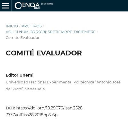
INICIO
/
ARCHIVOS
/
VOL. 11 NÚM. 28 (2018): SEPTIEMBRE-DICIEMBRE
/
Comite Evaluador
COMITÉ EVALUADOR
Editor Unemi
Universidad Nacional Experimental Politécnica “Antonio José
de Sucre”, Venezuela
DOI:
https://doi.org/10.29076/issn.2528-
7737vol11iss28.2018pp5-6p