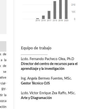
Equipo de trabajo
os de
Lcdo. Fernando Pacheco Olea, Ph.D
 a la
Director del centro de recursos para el
o de
aprendizaje y la investigación
os se
tive
Ing. Angela Bermeo Fuentes, MSc.
Gestor Técnico OJS
ial-
C BY-
Lcdo. Víctor Enrique Zea Raffo, MSc.
ir la
Arte y Diagramación
ozca
ación