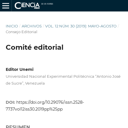
INICIO
/
ARCHIVOS
/
VOL. 12 NÚM. 30 (2019): MAYO-AGOSTO
/
Consejo Editorial
Comité editorial
Editor Unemi
Universidad Nacional Experimental Politécnica “Antonio José
de Sucre”, Venezuela
DOI:
https://doi.org/10.29076/issn.2528-
7737vol12iss30.2019pp%25pp
RESUMEN