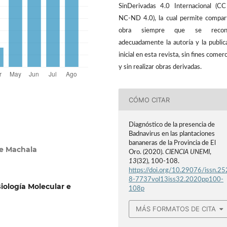
SinDerivadas 4.0 Internacional (C
NC-ND 4.0), la cual permite compart
obra siempre que se recon
adecuadamente la autoría y la public
inicial en esta revista, sin fines comerc
y sin realizar obras derivadas.
CÓMO CITAR
Diagnóstico de la presencia de
Badnavirus en las plantaciones
bananeras de la Provincia de El
de Machala
Oro. (2020).
CIENCIA UNEMI
,
13
(32), 100-108.
https://doi.org/10.29076/issn.25
8-7737vol13iss32.2020pp100-
iología Molecular e
108p
MÁS FORMATOS DE CITA