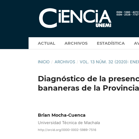
ACTUAL
ARCHIVOS
ESTADÍSTICA
A
INICIO
/
ARCHIVOS
/
VOL. 13 NÚM. 32 (2020): ENE
Diagnóstico de la presenc
bananeras de la Provincia
Brian Mocha-Cuenca
Universidad Técnica de Machala
http://orcid.org/0000-0002-5989-7516