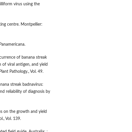
lliform virus using the
ing centre. Montpellier:
a Panamericana.
ccurrence of banana streak
of viral antigen, and yield
ant Pathology., Vol. 49.
banana streak badnavirus:
d reliability of diagnosis by
rus on the growth and yield
l., Vol. 139.
ted field guide. Australia: :