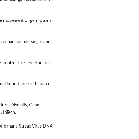
safe movement of germplasm
es in banana and sugarcane.
s moleculares en el análisis
ional importance of banana in
ture, Diversity, Gene
. InTech.
 of banana Streak Virus DNA.