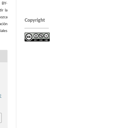
C BY-
ir la
ozca
Copyright
ación
iales
2