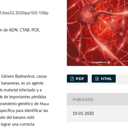
ol13iss32.2020pp100-108p
ión de ADN, CTAB, PCR,
l Género Badnavirus, causa
PDF
HTML
s bananeras, es un agente
e material infectado y a
le de importantes pérdidas
PUBLICADO
ejoramiento genético de
Musa
pecífica para identificar las
10-01-2020
yado del banano esté
 lograr una correcta