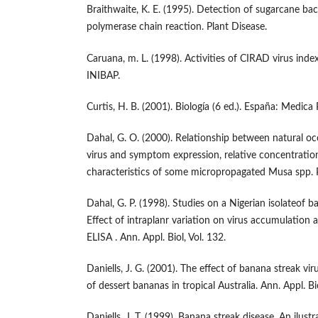
Braithwaite, K. E. (1995). Detection of sugarcane baci
polymerase chain reaction. Plant Disease.
Caruana, m. L. (1998). Activities of CIRAD virus index
INIBAP.
Curtis, H. B. (2001). Biología (6 ed.). España: Medic
Dahal, G. O. (2000). Relationship between natural o
virus and symptom expression, relative concentration 
characteristics of some micropropagated Musa spp. Pl
Dahal, G. P. (1998). Studies on a Nigerian isolateof 
Effect of intraplanr variation on virus accumulation an
ELISA . Ann. Appl. Biol, Vol. 132.
Daniells, J. G. (2001). The effect of banana streak vi
of dessert bananas in tropical Australia. Ann. Appl. Bio
Daniells, J. T. (1999). Banana streak disease. An ilustra