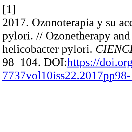
[1]
2017. Ozonoterapia y su acc
pylori. // Ozonetherapy and 
helicobacter pylori.
CIENC
98–104. DOI:
https://doi.o
7737vol10iss22.2017pp98