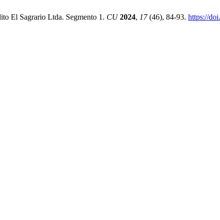
to El Sagrario Ltda. Segmento 1.
CU
2024
,
17
(46), 84-93.
https://d