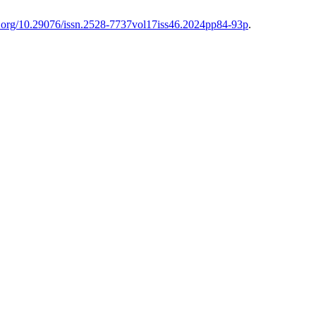
oi.org/10.29076/issn.2528-7737vol17iss46.2024pp84-93p
.