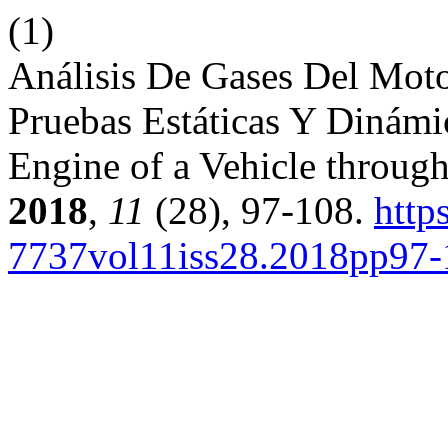
(1)
Análisis De Gases Del Moto
Pruebas Estáticas Y Dinámic
Engine of a Vehicle throug
2018
,
11
(28), 97-108.
http
7737vol11iss28.2018pp97