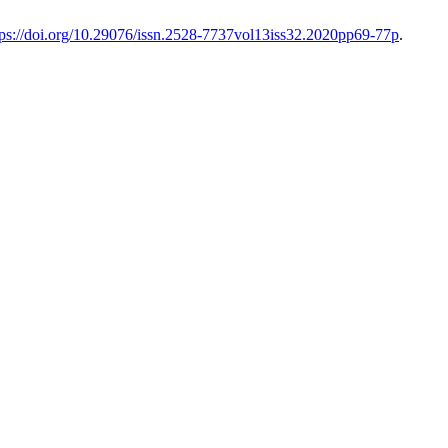
tps://doi.org/10.29076/issn.2528-7737vol13iss32.2020pp69-77p
.