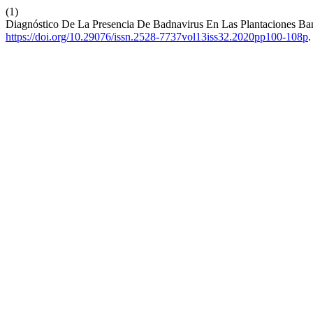
(1)
Diagnóstico De La Presencia De Badnavirus En Las Plantaciones Ba
https://doi.org/10.29076/issn.2528-7737vol13iss32.2020pp100-108p
.