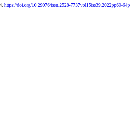
64.
https://doi.org/10.29076/issn.2528-7737vol15iss39.2022pp60-64p