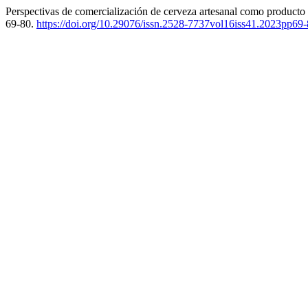
Perspectivas de comercialización de cerveza artesanal como producto
69-80.
https://doi.org/10.29076/issn.2528-7737vol16iss41.2023pp69