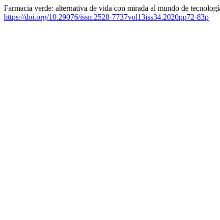
Farmacia verde: alternativa de vida con mirada al mundo de tecnologí
https://doi.org/10.29076/issn.2528-7737vol13iss34.2020pp72-83p