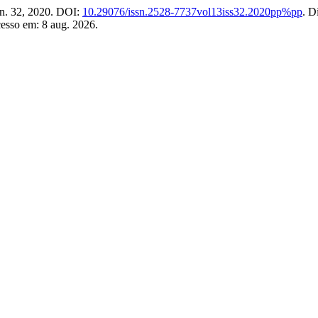
, n. 32, 2020. DOI:
10.29076/issn.2528-7737vol13iss32.2020pp%pp
. D
cesso em: 8 aug. 2026.