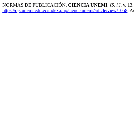
NORMAS DE PUBLICACIÓN.
CIENCIA UNEMI
,
[S. l.]
, v. 13
https://ojs.unemi.edu.ec/index.php/cienciaunemi/article/view/1058
. A