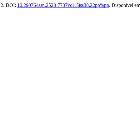
022. DOI:
10.29076/issn.2528-7737vol15iss38.22pp%pp
. Disponível e