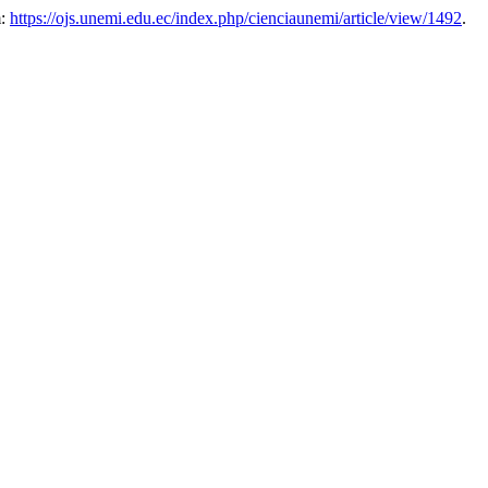
m:
https://ojs.unemi.edu.ec/index.php/cienciaunemi/article/view/1492
.