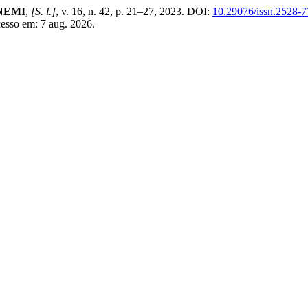
NEMI
,
[S. l.]
, v. 16, n. 42, p. 21–27, 2023. DOI:
10.29076/issn.2528-
cesso em: 7 aug. 2026.