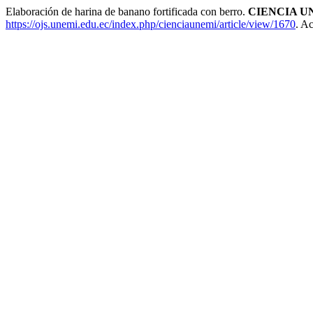
Elaboración de harina de banano fortificada con berro.
CIENCIA U
https://ojs.unemi.edu.ec/index.php/cienciaunemi/article/view/1670
. A