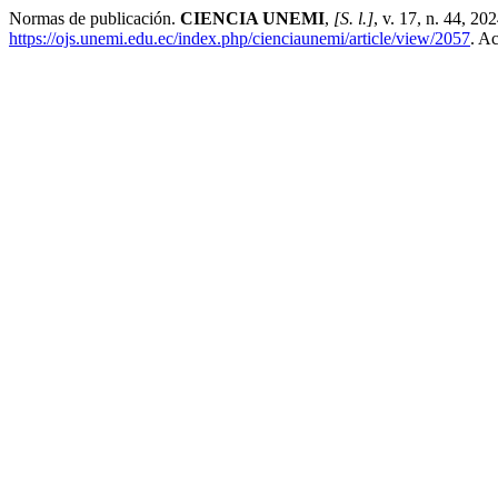
Normas de publicación.
CIENCIA UNEMI
,
[S. l.]
, v. 17, n. 44, 20
https://ojs.unemi.edu.ec/index.php/cienciaunemi/article/view/2057
. A