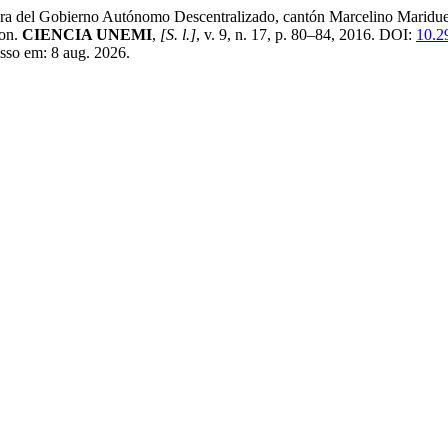
ra del Gobierno Autónomo Descentralizado, cantón Marcelino Maridueña 
ton.
CIENCIA UNEMI
,
[S. l.]
, v. 9, n. 17, p. 80–84, 2016. DOI:
10.2
sso em: 8 aug. 2026.