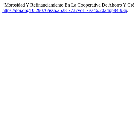
“Morosidad Y Refinanciamiento En La Cooperativa De Ahorro Y Créd
https://doi.org/10.29076/issn.2528-7737vol17iss46.2024pp84-93p
.