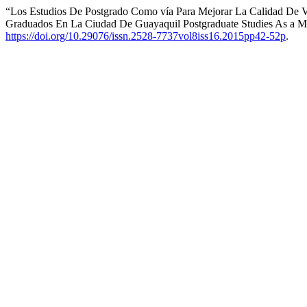
“Los Estudios De Postgrado Como vía Para Mejorar La Calidad De 
Graduados En La Ciudad De Guayaquil Postgraduate Studies As a Mean
https://doi.org/10.29076/issn.2528-7737vol8iss16.2015pp42-52p
.