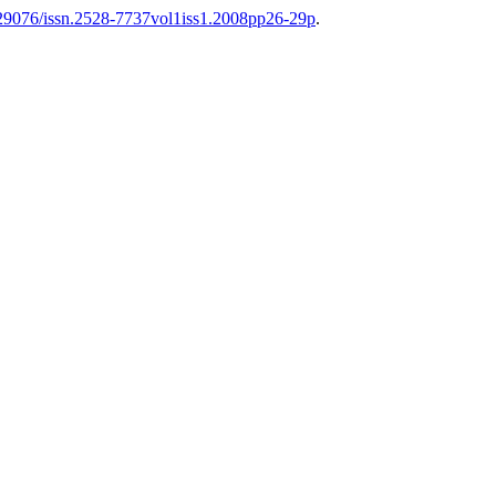
29076/issn.2528-7737vol1iss1.2008pp26-29p
.