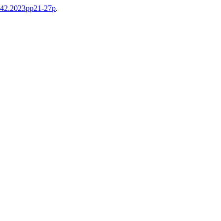
s42.2023pp21-27p
.