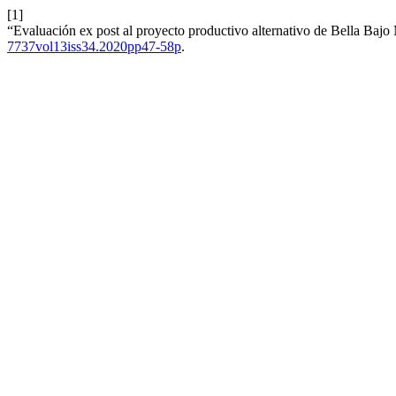
[1]
“Evaluación ex post al proyecto productivo alternativo de Bella Baj
7737vol13iss34.2020pp47-58p
.