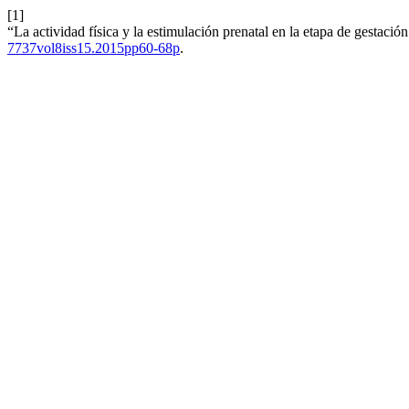
[1]
“La actividad física y la estimulación prenatal en la etapa de gestació
7737vol8iss15.2015pp60-68p
.