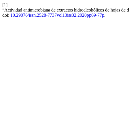
[1]
“Actividad antimicrobiana de extractos hidroalcohólicos de hojas de 
doi:
10.29076/issn.2528-7737vol13iss32.2020pp69-77p
.